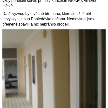
vždy perfektní servis přímo v kanceláři RE/MAX ve svém
městě.
Další výzvou bylo věcné břemeno, které se už téměř
nevyskytuje a to Pohledávka občana. Nemovitost jsme
břemene zbavili a nic nebránilo prodeji.