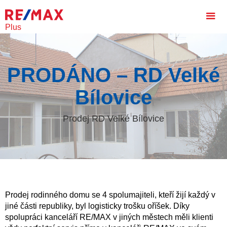
Plus
PRODÁNO – RD Velké
Bílovice
Prodej RD Velké Bílovice
Prodej rodinného domu se 4 spolumajiteli, kteří žijí každý v
jiné části republiky, byl logisticky trošku oříšek. Díky
spolupráci kanceláří RE/MAX v jiných městech měli klienti