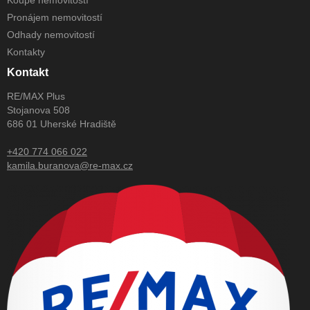
Koupě nemovitostí
Pronájem nemovitostí
Odhady nemovitostí
Kontakty
Kontakt
RE/MAX Plus
Stojanova 508
686 01 Uherské Hradiště
+420 774 066 022
kamila.buranova@re-max.cz