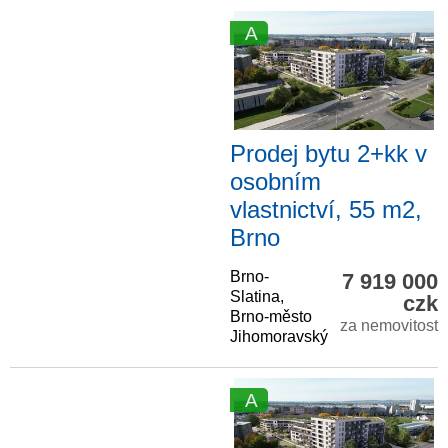
A
Prodej bytu 2+kk v
osobním
vlastnictví, 55 m2,
Brno
Brno-
7 919 000
Slatina,
czk
Brno-město
za nemovitost
Jihomoravský
A