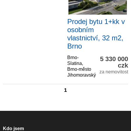
Prodej bytu 1+kk v
osobním
vlastnictví, 32 m2,
Brno
Brno-
5 330 000
Slatina,
czk
Brno-město
za nemovitost
Jihomoravský
1
Kdo jsem