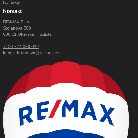
Kontakty
Kontakt
RE/MAX Plus
Stojanova 508
686 01 Uherské Hradiště
+420 774 066 022
kamila.buranova@re-max.cz