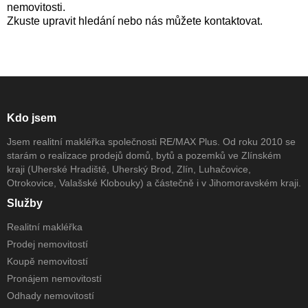
nemovitosti.
Zkuste upravit hledání nebo nás můžete kontaktovat.
Kdo jsem
Jsem realitní makléřka společnosti RE/MAX Plus. Od roku 2010 se
starám o realizace prodejů domů, bytů a pozemků ve Zlínském
kraji (Uherské Hradiště, Uherský Brod, Zlín, Luhačovice,
Otrokovice, Valašské Klobouky) a částečně i v Jihomoravském kraji.
Služby
Realitní makléřka
Prodej nemovitostí
Koupě nemovitostí
Pronájem nemovitostí
Odhady nemovitostí