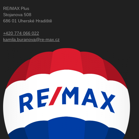
RE/MAX Plus
Stojanova 508
686 01 Uherské Hradiště
+420 774 066 022
kamila.buranova@re-max.cz