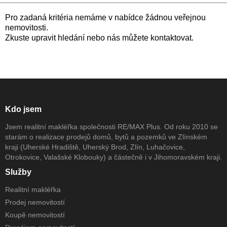
Pro zadaná kritéria nemáme v nabídce žádnou veřejnou
nemovitosti.
Zkuste upravit hledání nebo nás můžete kontaktovat.
Kdo jsem
Jsem realitní makléřka společnosti RE/MAX Plus. Od roku 2010 se
starám o realizace prodejů domů, bytů a pozemků ve Zlínském
kraji (Uherské Hradiště, Uherský Brod, Zlín, Luhačovice,
Otrokovice, Valašské Klobouky) a částečně i v Jihomoravském kraji.
Služby
Realitní makléřka
Prodej nemovitostí
Koupě nemovitostí