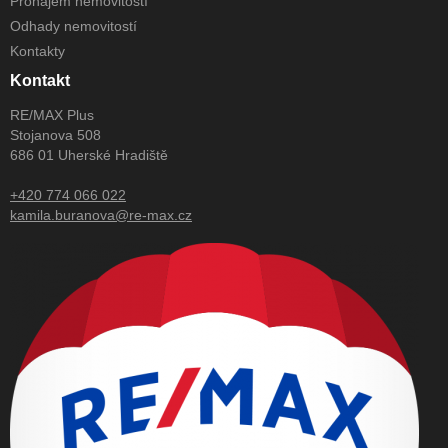
Pronájem nemovitostí
Odhady nemovitostí
Kontakty
Kontakt
RE/MAX Plus
Stojanova 508
686 01 Uherské Hradiště
+420 774 066 022
kamila.buranova@re-max.cz