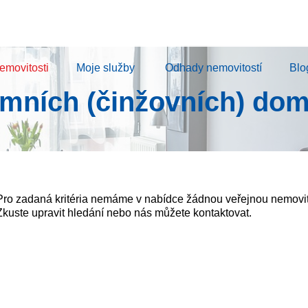
emovitosti
Moje služby
Odhady nemovitostí
Blo
emních (činžovních) dom
Pro zadaná kritéria nemáme v nabídce žádnou veřejnou nemovit
Zkuste upravit hledání nebo nás můžete kontaktovat.