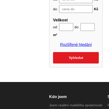
do:
Kč
Velikost
od:
do:
m²
Rozšířené hledání
Kdo jsem
Jsem realitní makléřka společnosti