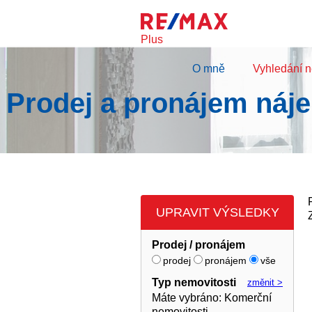
Plus
O mně
Vyhledání n
Prodej a pronájem náj
UPRAVIT VÝSLEDKY
Prodej / pronájem
prodej
pronájem
vše
Typ nemovitosti
změnit >
Máte vybráno
:
Komerční
nemovitosti