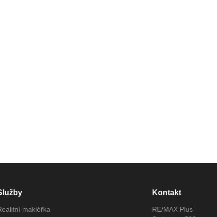
Služby
Kontakt
Realitní makléřka
RE/MAX Plus