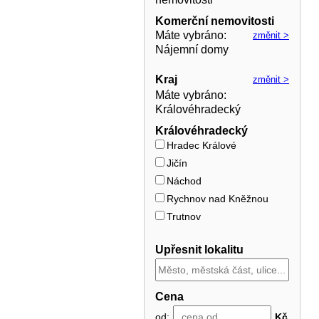
Komerční nemovitosti
Máte vybráno
:
změnit >
Nájemní domy
Kraj
změnit >
Máte vybráno
:
Královéhradecký
Královéhradecký
Hradec Králové
Jičín
Náchod
Rychnov nad Kněžnou
Trutnov
Upřesnit lokalitu
Cena
od:
Kč