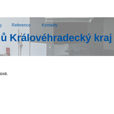
g
Reference
Kontakty
ů Královéhradecký kraj
osti.