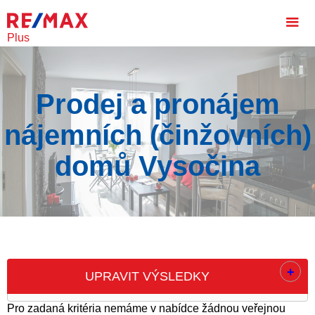
Plus
Prodej a pronájem
nájemních (činžovních)
domů Vysočina
+
UPRAVIT VÝSLEDKY
Pro zadaná kritéria nemáme v nabídce žádnou veřejnou