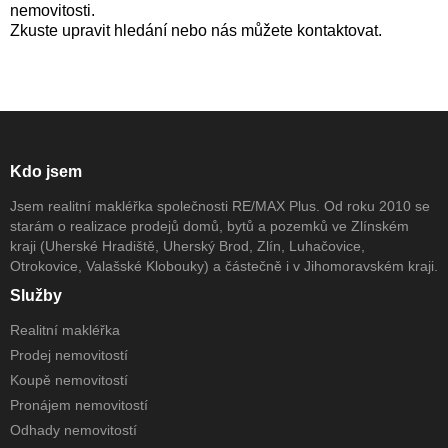
nemovitosti.
Zkuste upravit hledání nebo nás můžete kontaktovat.
Kdo jsem
Jsem realitní makléřka společnosti RE/MAX Plus. Od roku 2010 se
starám o realizace prodejů domů, bytů a pozemků ve Zlínském
kraji (Uherské Hradiště, Uherský Brod, Zlín, Luhačovice,
Otrokovice, Valašské Klobouky) a částečně i v Jihomoravském kraji.
Služby
Realitní makléřka
Prodej nemovitostí
Koupě nemovitostí
Pronájem nemovitostí
Odhady nemovitostí