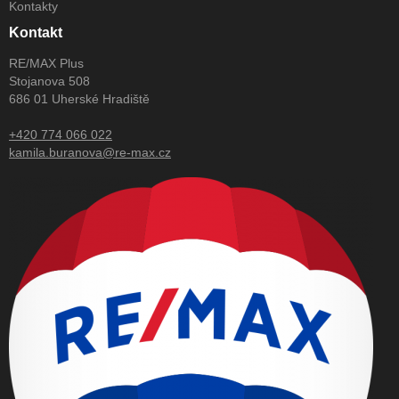
Kontakty
Kontakt
RE/MAX Plus
Stojanova 508
686 01 Uherské Hradiště
+420 774 066 022
kamila.buranova@re-max.cz